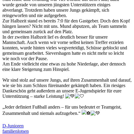
wurde gerade von unseren jüngsten Unterstützern einiges
abverlangt. Trotzdem haben unsere Jungs gekämpft, sich
reingeworfen und nie aufgegeben.
Zur Halbzeit stand es bereits 7:0 für den Gastgeber. Doch den Kopf
hängen lassen? Nicht mit uns. Mund abputzen, als Team sammeln
und gemeinsam zurück auf den Platz.
In der zweiten Halbzeit lief es deutlich besser für unsere
Mannschaft. Auch wenn wir vorne selbst keinen Treffer erzielen
konnten, wurde hinten vieles wegverteidigt, Schüsse geblockt und
gemeinsam gearbeitet. Sievershagen hatte es nicht mehr so leicht
wie noch vor der Pause.
Am Ende vielleicht eine etwas zu hohe Niederlage, aber dennoch
eine klare Steigerung zum Hinspiel.
Wir sind stolz auf unsere Jungs, auf ihren Zusammenhalt und darauf,
wie sie bis zum Schluss füreinander gekämpft haben. Ein riesiges
Dankeschön geht außerdem an unsere E-Jugendspieler für eure
Unterstützung – starke Leistung!
„Jeder definiert Fußball anders – für uns bedeutet er Teamgeist,
Zusammenhalt und niemals aufzugeben.“
D-Junioren
familienlotsen