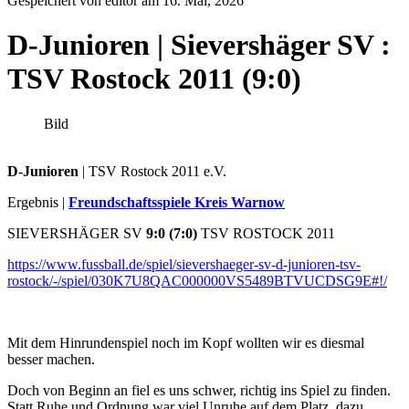
Gespeichert von editor am
16. Mai, 2026
D-Junioren | Sievershäger SV :
TSV Rostock 2011 (9:0)
Bild
D-Junioren
| TSV Rostock 2011 e.V.
Ergebnis |
Freundschaftsspiele Kreis Warnow
SIEVERSHÄGER SV
9:0 (7:0)
TSV ROSTOCK 2011
https://www.fussball.de/spiel/sievershaeger-sv-d-junioren-tsv-
rostock/-/spiel/030K7U8QAC000000VS5489BTVUCDSG9E#!/
Mit dem Hinrundenspiel noch im Kopf wollten wir es diesmal
besser machen.
Doch von Beginn an fiel es uns schwer, richtig ins Spiel zu finden.
Statt Ruhe und Ordnung war viel Unruhe auf dem Platz, dazu