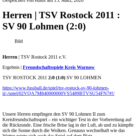
Gespeichert von editor am
15. März, 2026
Herren | TSV Rostock 2011 :
SV 90 Lohmen (2:0)
Bild
Herren
| TSV Rostock 2011 e.V.
Ergebnis |
Freundschaftsspiele Kreis Warnow
TSV ROSTOCK 2011
2:0 (1:0)
SV 90 LOHMEN
https://www.fussball.de/spiel/tsv-rostock-sv-90-lohmen-
ii/-/spiel/02VQA7M840000000VS5489BTVSU54FN7#!/
Unsere Herren empfingen den SV 90 Lohmen II zum
Kreisfreundschaftsspiel – ein wichtiger Test in der Vorbereitung auf
die Rückrunde. Eine frische Brise lag in der Luft, ab und zu kämpfte
sich die Sonne durch die Wolken. Genauso wechselhaft wie das
Wetter zeigte sich auch das Spiel auf dem Platz.