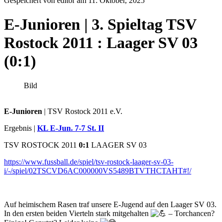
Gespeichert von editor am
11. Oktober, 2025
E-Junioren | 3. Spieltag TSV
Rostock 2011 : Laager SV 03
(0:1)
Bild
E-Junioren
| TSV Rostock 2011 e.V.
Ergebnis |
KL E-Jun. 7-7 St. II
TSV ROSTOCK 2011
0:1
LAAGER SV 03
https://www.fussball.de/spiel/tsv-rostock-laager-sv-03-
i/-/spiel/02TSCVD6AC000000VS5489BTVTHCTAHT#!/
Auf heimischem Rasen traf unsere E-Jugend auf den Laager SV 03.
In den ersten beiden Vierteln stark mitgehalten
– Torchancen?